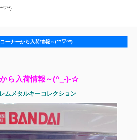
▽^*)
コーナーから入荷情報～(*^▽^*)
ら入荷情報～(^_-)-☆
ンブレムメタルキーコレクション