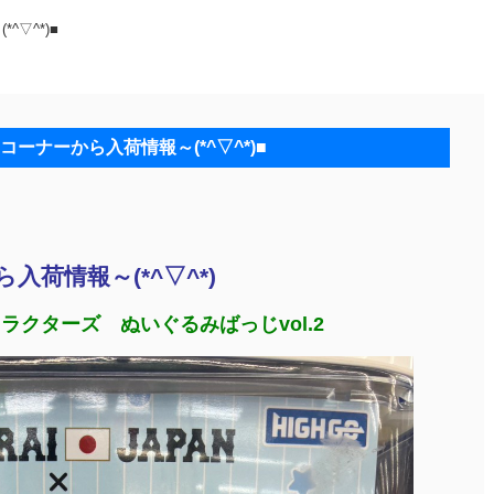
▽^*)■
コーナーから入荷情報～(*^▽^*)■
荷情報～(*^▽^*)
ラクターズ ぬいぐるみばっじvol.2