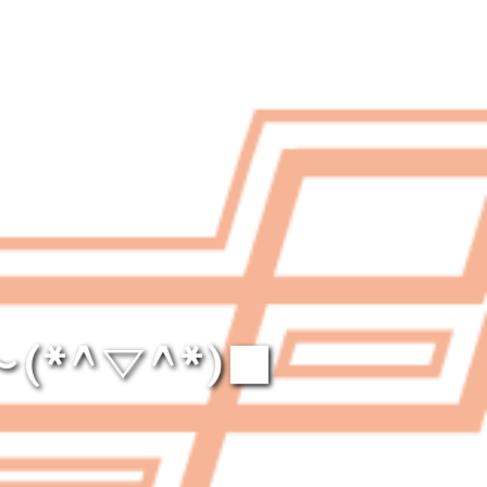
*^▽^*)■