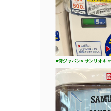
■侍ジャパン× サンリオキャ