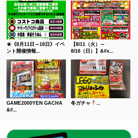
★《8月11日～16日》イベ
【8/11（火）～
ント開催情報...
8/16（日）】&#x...
GAME2000YEN GACHA
冬ガチャ
...
&#...