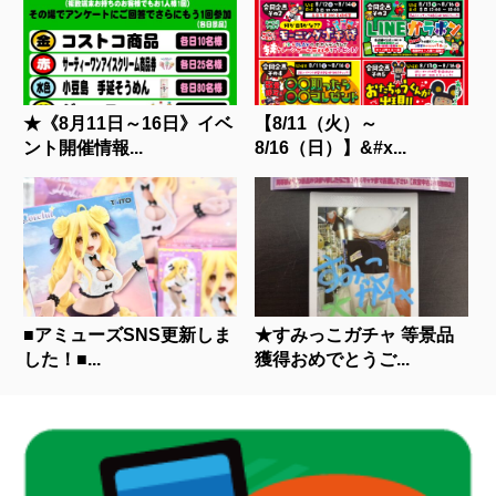
★《8月11日～16日》イベ
【8/11（火）～
ント開催情報...
8/16（日）】&#x...
■アミューズSNS更新しま
★すみっこガチャ 等景品
した！■...
獲得おめでとうご...