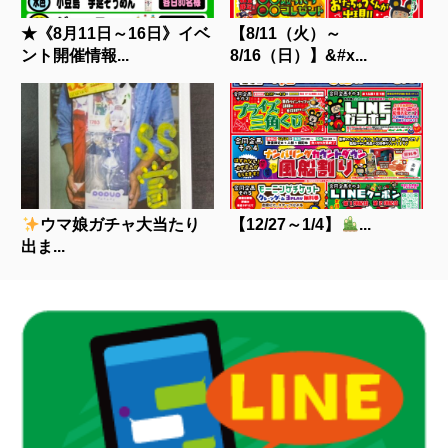
★《8月11日～16日》イベ
【8/11（火）～
ント開催情報...
8/16（日）】&#x...
ウマ娘ガチャ大当たり
【12/27～1/4】
...
出ま...