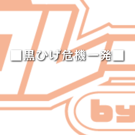
■黒ひげ危機一発■