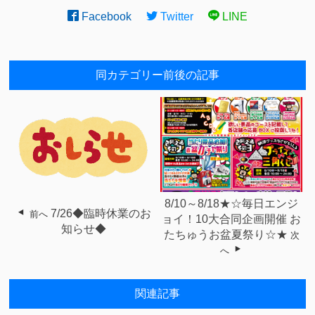
Facebook
Twitter
LINE
同カテゴリー前後の記事
8/10～8/18★☆毎日エンジ
7/26◆臨時休業のお
前へ
ョイ！10大合同企画開催 お
知らせ◆
たちゅうお盆夏祭り☆★
次
へ
関連記事