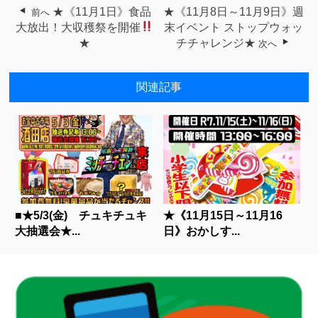
★《11月1日》食品
★《11月8日～11月9日》週
前へ
大放出！大収穫祭を開催
末イベント ストップウォッ
★
チチャレンジ★
次へ
関連記事
■★5/3(金) チュキチュキ
★《11月15日～11月16
大抽選会★...
日》おかしす...