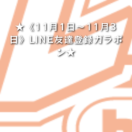
★《11月1日～11月3
日》LINE友達登録ガラポ
ン★