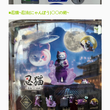
■忍猫~忍法(にゃんぽう)〇〇の術~