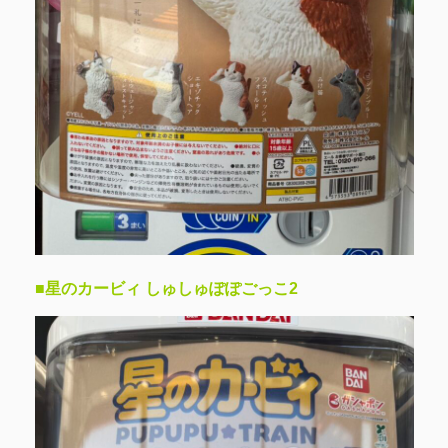
■星のカービィ しゅしゅぽぽごっこ2