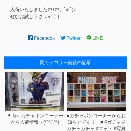
入荷いたしましたｧｧｧｧｧ(=ﾟωﾟ)ﾉ
ぜひお試し下さ-い(‘◇’)ゞ
Facebook
Twitter
LINE
同カテゴリー前後の記事
ガチャポンコーナー
■ガチャポンコーナーからお
前へ
から入荷情報～(*^▽^*)
知らせです！！■ #ガチャ #
ガチャガチャ #フォト #写真