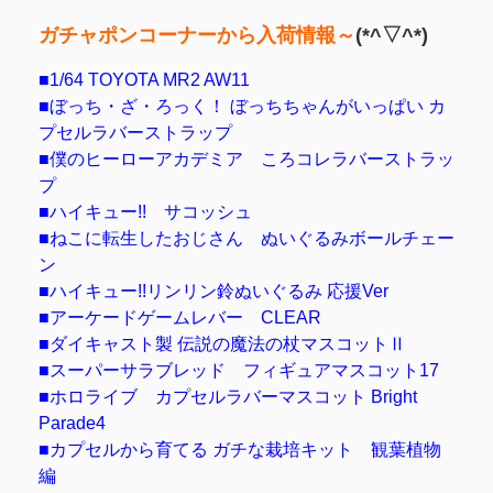
ガチャポンコーナーから入荷情報～
(*^▽^*)
■1/64 TOYOTA MR2 AW11
■ぼっち・ざ・ろっく！ ぼっちちゃんがいっぱい カ
プセルラバーストラップ
■僕のヒーローアカデミア ころコレラバーストラッ
プ
■ハイキュー!! サコッシュ
■ねこに転生したおじさん ぬいぐるみボールチェー
ン
■ハイキュー!!リンリン鈴ぬいぐるみ 応援Ver
■アーケードゲームレバー CLEAR
■ダイキャスト製 伝説の魔法の杖マスコットⅡ
■スーパーサラブレッド フィギュアマスコット17
■ホロライブ カプセルラバーマスコット Bright
Parade4
■カプセルから育てる ガチな栽培キット 観葉植物
編