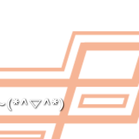
*^▽^*)