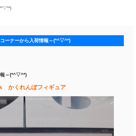
▽^*)
コーナーから入荷情報～(*^▽^*)
(*^▽^*)
eek かくれんぼフィギュア