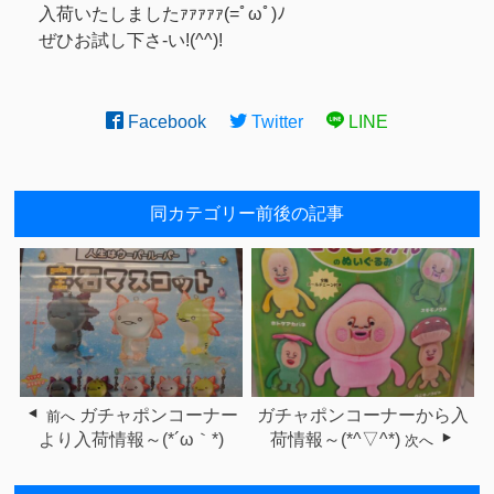
入荷いたしましたｧｧｧｧｧ(=ﾟωﾟ)ﾉ
ぜひお試し下さ-い!(^^)!
Facebook
Twitter
LINE
同カテゴリー前後の記事
ガチャポンコーナー
ガチャポンコーナーから入
前へ
より入荷情報～(*´ω｀*)
荷情報～(*^▽^*)
次へ