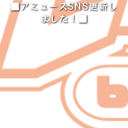
■アミューズSNS更新し
ました！■