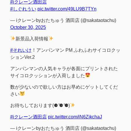
#iクレーン酒田店
#しぐれうい
pic.twitter.com/49LU9B7TYn
— iクレーンbyおたちゅう 酒田店 (@sakataotachu)
October 30, 2025
新景品入荷情報
#それいけ
！アンパンマン PM ふわふわサイコロクッ
ションVer.2
アンパンマンの人気キャラが各面にプリントされた
サイコロクッションが入荷しました
数が少ないので欲しい方はお早めにゲットしてくだ
さい
お待ちしております(⚈ ̍̑⚈ ̍̑⚈)
#iクレーン酒田店
pic.twitter.com/iN6ZjkchaJ
— iクレーンbyおたちゅう 酒田店 (@sakataotachu)