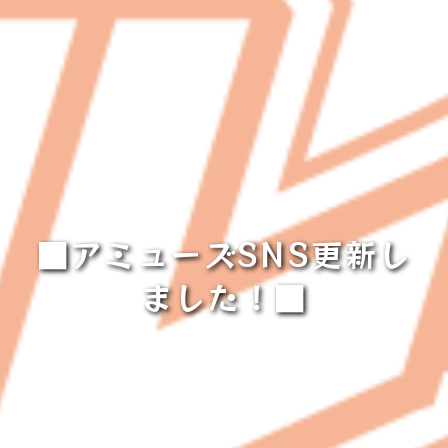
■アミューズSNS更新し
ました！■