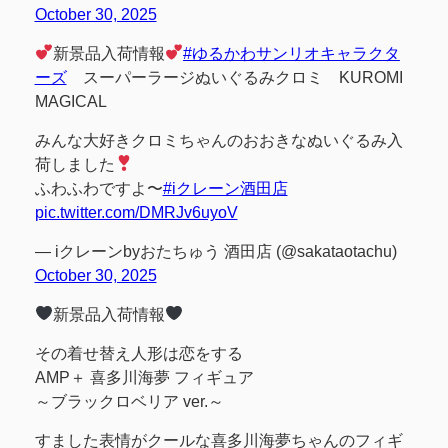
October 30, 2025
新景品入荷情報
#ゆるかわサンリオキャラクタ
ーズ
スーパーラージぬいぐるみクロミ KUROMI
MAGICAL
みんな大好きクロミちゃんのおおきなぬいぐるみ入
荷しました
ふわふわですよ〜
#iクレーン酒田店
pic.twitter.com/DMRJv6uyoV
— iクレーンbyおたちゅう 酒田店 (@sakataotachu)
October 30, 2025
新景品入荷情報
その着せ替え人形は恋をする
AMP＋ 喜多川海夢 フィギュア
～ブラックロベリア ver.～
すました表情がクールな喜多川海夢ちゃんのフィギ