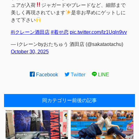
ュアが入荷
ジャガードやブレードなど、細部まで
美しく再現されています
是非お早めにゲットしに
きて下さい
#iクレーン酒田店
#着せ恋
pic.twitter.com/Iz1Uqln9vv
— iクレーンbyおたちゅう 酒田店 (@sakataotachu)
October 30, 2025
Facebook
Twitter
LINE
同カテゴリー前後の記事