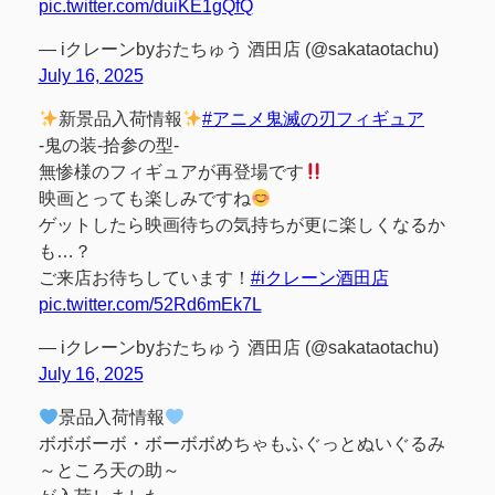
pic.twitter.com/duiKE1gQfQ
— iクレーンbyおたちゅう 酒田店 (@sakataotachu)
July 16, 2025
新景品入荷情報
#アニメ鬼滅の刃フィギュア
-鬼の装-拾参の型-
無惨様のフィギュアが再登場です
映画とっても楽しみですね
ゲットしたら映画待ちの気持ちが更に楽しくなるか
も…？
ご来店お待ちしています！
#iクレーン酒田店
pic.twitter.com/52Rd6mEk7L
— iクレーンbyおたちゅう 酒田店 (@sakataotachu)
July 16, 2025
景品入荷情報
ボボボーボ・ボーボボめちゃもふぐっとぬいぐるみ
～ところ天の助～