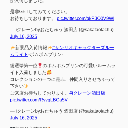
が入荷しました。
是非GETしてみてください。
お待ちしております。
pic.twitter.com/qkP3O0V9WI
— iクレーンbyおたちゅう 酒田店 (@sakataotachu)
July 16, 2025
新景品入荷情報
#サンリオキャラクターズルー
ムライト
-ポムポムプリン-
総選挙第一位
のポムポムプリンの可愛いルームラ
イト入荷しました
コレクションの一つに是非、仲間入りさせちゃって
下さい
ご来店お待ちしております。
#iクレーン酒田店
pic.twitter.com/RvvgLBCa5V
— iクレーンbyおたちゅう 酒田店 (@sakataotachu)
July 16, 2025