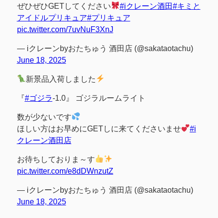
ぜひぜひGETしてください
#iクレーン酒田
#キミと
アイドルプリキュア
#プリキュア
pic.twitter.com/7uvNuF3XnJ
— iクレーンbyおたちゅう 酒田店 (@sakataotachu)
June 18, 2025
新景品入荷しました
『
#ゴジラ
-1.0』 ゴジラルームライト
数が少ないです
ほしい方はお早めにGETしに来てくださいませ
#i
クレーン酒田店
お待ちしておりま～す
pic.twitter.com/e8dDWnzutZ
— iクレーンbyおたちゅう 酒田店 (@sakataotachu)
June 18, 2025