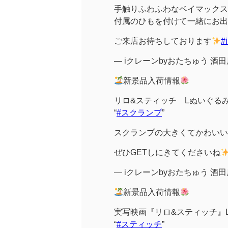
手触りふわふわなベイマックス
付属のひもを付けて一緒にお出
ご来店お待ちしております
— iクレーンbyおたちゅう 酒田店 (
新景品入荷情報
リロ&スティッチ Lぬいぐる
“
#スクランプ
”
スクランプの大きくてかわいい
ぜひGETしにきてくださいね
— iクレーンbyおたちゅう 酒田店 (
新景品入荷情報
実写映画『リロ&スティッチ』
“
#スティッチ
”