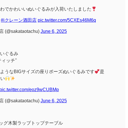
わでかわいいぬいぐるみが入荷いたしました
#iクレーン酒田店
pic.twitter.com/5CXEs46M6q
@sakataotachu)
June 6, 2025
いぐるみ
ティッチ"
ようなBIGサイズの座りポーズぬいぐるみです
是
さい
pic.twitter.com/eoz9wCUBMp
@sakataotachu)
June 6, 2025
yle ビッグ木製ラップトップテーブル