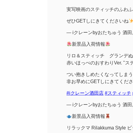
実写映画のスティッチのふわふ
ぜひGETしにきてくださいね
— iクレーンbyおたちゅう 酒田店 (
新景品入荷情報
リロ＆スティッチ グランデぬ
赤いほっぺのおすわりVer. "ス
つい抱きしめたくなってしまう
非お早めにGETしにきてくだ
#iクレーン酒田店
#スティッチ
— iクレーンbyおたちゅう 酒田店 (
新景品入荷情報
リラックマ Rilakkuma St