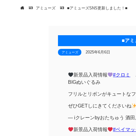
アミューズ
■アミューズSNS更新しました！■
■アミ
2025年6月6日
アミューズ
新景品入荷情報
#クロミ
こ
BIGぬいぐるみ
フリルとリボンがキュートなフ
ぜひGETしにきてくださいね
— iクレーンbyおたちゅう 酒田店 (
新景品入荷情報
#ベイマッ