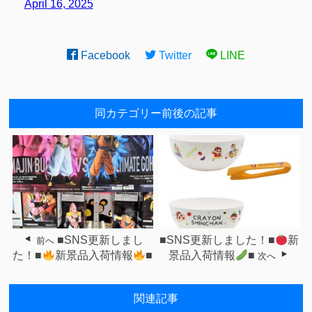
April 16, 2025
Facebook
Twitter
LINE
同カテゴリー前後の記事
■SNS更新しまし
■SNS更新しました！■
新
前へ
た！■
新景品入荷情報
■
景品入荷情報
■
次へ
関連記事