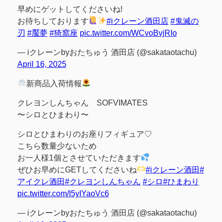
早めにゲットしてくださいね!
お待ちしております
#iクレーン酒田店
#鬼滅の
刃
#魘夢
#猗窩座
pic.twitter.com/WCvoBvjRIo
— iクレーンbyおたちゅう 酒田店 (@sakataotachu)
April 16, 2025
新商品入荷情報
クレヨンしんちゃん SOFVIMATES
〜シロとひまわり〜
シロとひまわりのお座りフィギュア♡
こちら数量少ないため
お一人様1個とさせていただきます
ぜひお早めにGETしてくださいね
#iクレーン酒田
#
アイクレ酒田
#クレヨンしんちゃん
#シロ
#ひまわり
pic.twitter.com/I5yIYaoVc6
— iクレーンbyおたちゅう 酒田店 (@sakataotachu)