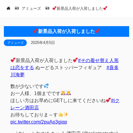
アミューズ
新景品入荷が入荷しました
新景品入荷が入荷しました
2025年4月5日
アミューズ
新景品入荷が入荷しました
#その着せ替え人形
は恋をする
ぬーどるストッパーフィギュア
#喜多
川海夢
数が少ないです
お一人様、1個までです
ほしい方はお早めにGETしに来てくださいね
#iク
レーン酒田店
お待ちしておりま～す
pic.twitter.com/2puAp3gjqp