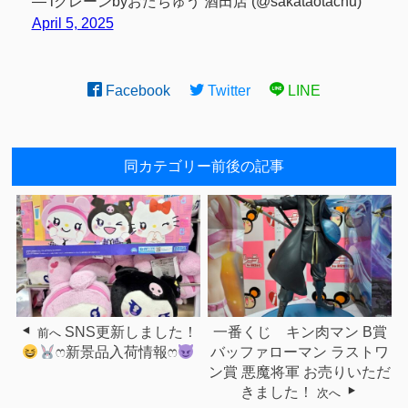
— iクレーンbyおたちゅう 酒田店 (@sakataotachu)
April 5, 2025
Facebook
Twitter
LINE
同カテゴリー前後の記事
SNS更新しました！
一番くじ キン肉マン B賞
前へ
ෆ新景品入荷情報ෆ
バッファローマン ラストワ
ン賞 悪魔将軍 お売りいただ
きました！
次へ