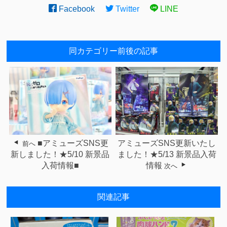
Facebook
Twitter
LINE
同カテゴリー前後の記事
■アミューズSNS更
アミューズSNS更新いたし
前へ
新しました！★5/10 新景品
ました！★5/13 新景品入荷
入荷情報■
情報
次へ
関連記事