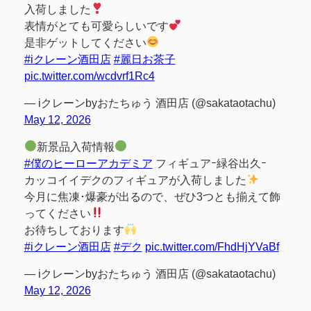
入荷しました
表情がとても可愛らしいです
是非ゲットしてください
#iクレーン酒田店
#麗日お茶子
pic.twitter.com/wcdvrf1Rc4
— iクレーンbyおたちゅう 酒田店 (@sakataotachu)
May 12, 2026
新景品入荷情報
#僕のヒーローアカデミア
フィギュアｰ緑谷出久ｰ
カッコイイデクのフィギュアが入荷しました
今月に焦凍･爆豪が出るので、ぜひ3つとも揃えて飾
ってください
お待ちしております
#iクレーン酒田店
#デク
pic.twitter.com/FhdHjYVaBf
— iクレーンbyおたちゅう 酒田店 (@sakataotachu)
May 12, 2026