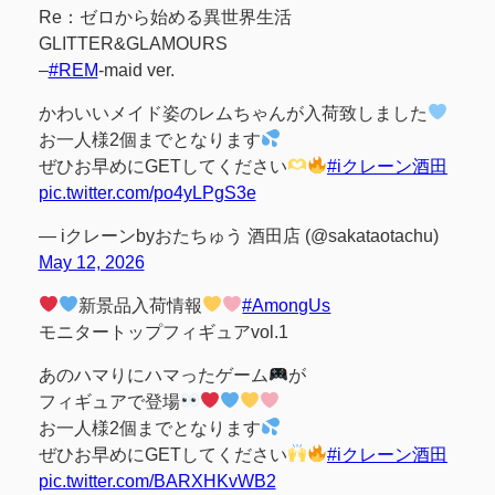
Re：ゼロから始める異世界生活
GLITTER&GLAMOURS
–
#REM
-maid ver.
かわいいメイド姿のレムちゃんが入荷致しました
お一人様2個までとなります
ぜひお早めにGETしてください
#iクレーン酒田
pic.twitter.com/po4yLPgS3e
— iクレーンbyおたちゅう 酒田店 (@sakataotachu)
May 12, 2026
新景品入荷情報
#AmongUs
モニタートップフィギュアvol.1
あのハマりにハマったゲーム
が
フィギュアで登場
お一人様2個までとなります
ぜひお早めにGETしてください
#iクレーン酒田
pic.twitter.com/BARXHKvWB2