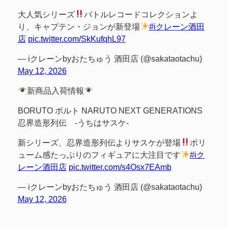
大人気シリーズ
バトルレコードコレクションよ
り、キャプテン・ジョンが新登場
#iクレーン酒田
店
pic.twitter.com/SkKufqhL97
— iクレーンbyおたちゅう 酒田店 (@sakataotachu)
May 12, 2026
新商品入荷情報
BORUTO ボルト NARUTO NEXT GENERATIONS
忍界造形列伝 -うちはサスケ-
新シリーズ、忍界造形列伝よりサスケが登場
ボリ
ューム感たっぷりのフィギュアに大注目です
#iク
レーン酒田店
pic.twitter.com/s4Osx7EAmb
— iクレーンbyおたちゅう 酒田店 (@sakataotachu)
May 12, 2026