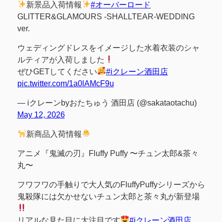
新景品入荷情報
#オーバーロード
GLITTER&GLAMOURS -SHALLTEAR-WEDDING
ver.
ウェディングドレスをイメージした水着衣装のシャ
ルティアが入荷しました
ぜひGETしてください
#iクレーン酒田店
pic.twitter.com/1a0lAMcF9u
— iクレーンbyおたちゅう 酒田店 (@sakataotachu)
May 12, 2026
新商品入荷情報
アニメ『鬼滅の刃』Fluffy Puffy 〜チュン太郎&茶々
丸〜
フワフワの手触りで大人気のFluffyPuffyシリーズから
鬼殺隊には欠かせないチュン太郎と茶々丸が新登場
リアルな見た目に大注目です
#iクレーン酒田店