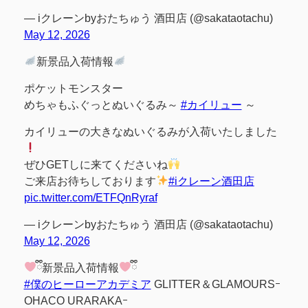
— iクレーンbyおたちゅう 酒田店 (@sakataotachu)
May 12, 2026
新景品入荷情報
ポケットモンスター
めちゃもふぐっとぬいぐるみ～
#カイリュー
～
カイリューの大きなぬいぐるみが入荷いたしました
ぜひGETしに来てくださいね
ご来店お待ちしております
#iクレーン酒田店
pic.twitter.com/ETFQnRyraf
— iクレーンbyおたちゅう 酒田店 (@sakataotachu)
May 12, 2026
ྀི新景品入荷情報
ྀི
#僕のヒーローアカデミア
GLITTER＆GLAMOURSｰ
OHACO URARAKAｰ