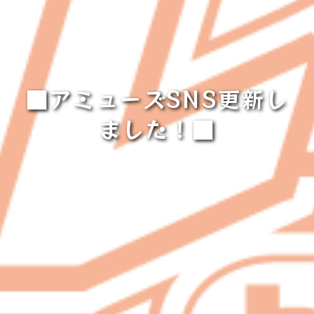
■アミューズSNS更新し
ました！■