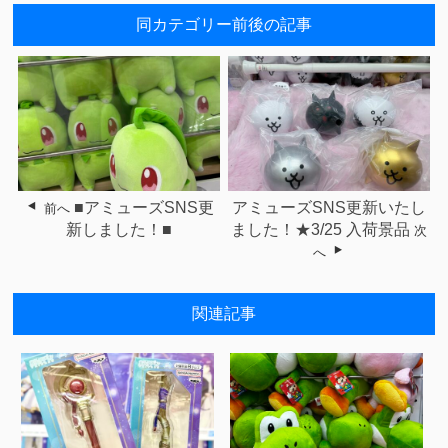
同カテゴリー前後の記事
■アミューズSNS更
アミューズSNS更新いたし
前へ
新しました！■
ました！★3/25 入荷景品
次
へ
関連記事