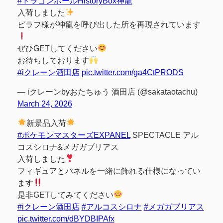
#ドラゴンボールHistoryBox神龍
入荷しました
ピラフ様が神龍を呼び出した所を再現されています
ぜひGETしてください
お待ちしております
#iクレーン酒田店
pic.twitter.com/ga4CtPRODS
— iクレーンbyおたちゅう 酒田店 (@sakataotachu)
March 24, 2026
新景品入荷
#ポケモンマスターズEXPANEL
SPECTACLE アル
コスシロナ&メガガブリアス
入荷しました
フィギュアとパネルを一緒に飾れる仕様になってい
ます
是非GETしてみてください
#iクレーン酒田店
#アルコスシロナ
#メガガブリアス
pic.twitter.com/dBYDBIPAfx