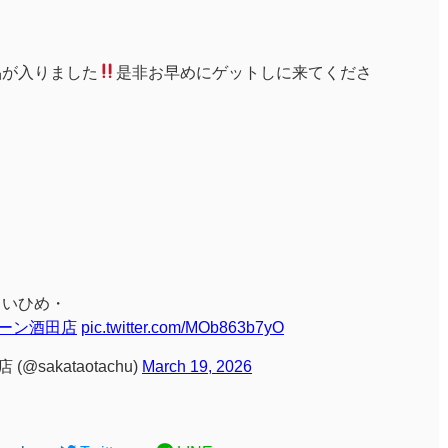
品が入りました
是非お早めにゲットしに来てくださ
よいひめ・
レーン酒田店
pic.twitter.com/MOb863b7yO
@sakataotachu)
March 19, 2026