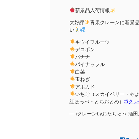
新景品入荷情報
大好評
青果クレーンに新景
い
キウイフルーツ
デコポン
バナナ
パイナップル
白菜
玉ねぎ
アボカド
いちご（スカイベリー・や
紅ほっぺ・とちおとめ）
#iク
— iクレーンbyおたちゅう 酒田店 (