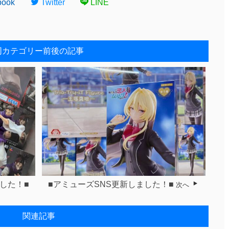
book
Twitter
LINE
同カテゴリー前後の記事
した！■
■アミューズSNS更新しました！■
次へ
関連記事