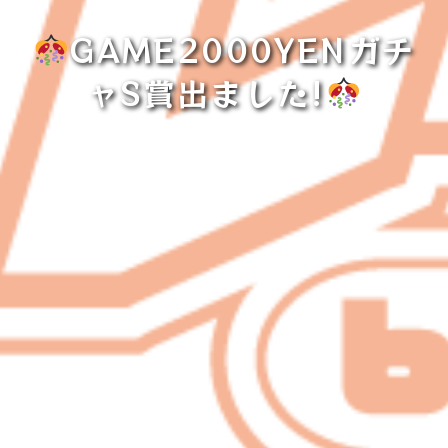
GAME2000YENガチ
ャS賞出ました!