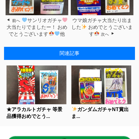
サンリオガチャ
ウマ娘ガチャ大当たり出ま
前へ
大当たりでましたー！ おめ
した
おめでとうございま
でとうございます
他
す
次へ
関連記事
★アラカルトガチャ 等景
ガンダムガチャNT賞出
品獲得おめでとう...
ま...