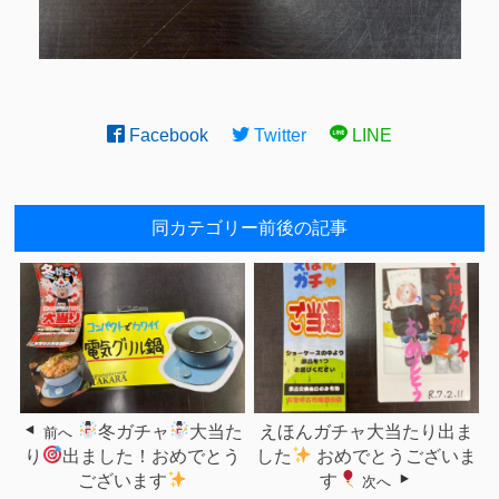
Facebook
Twitter
LINE
同カテゴリー前後の記事
冬ガチャ
大当た
えほんガチャ大当たり出ま
前へ
り
出ました！おめでとう
した
おめでとうございま
ございます
す
次へ