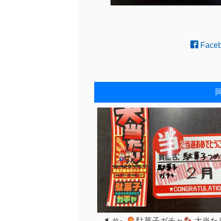
Face
駄菓子ガチャ
大当た