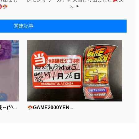
次
へ
関連記事
*^...
GAME2000YEN...