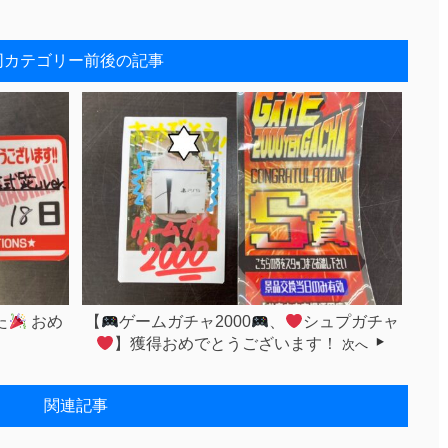
同カテゴリー前後の記事
た
おめ
【
ゲームガチャ2000
、
シュプガチャ
】獲得おめでとうございます！
次へ
関連記事