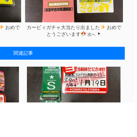
おめで
カービィガチャ大当たり出ました
おめで
とうございます
次へ
関連記事
【スタバガチャ、えほんガチャ】獲得おめ