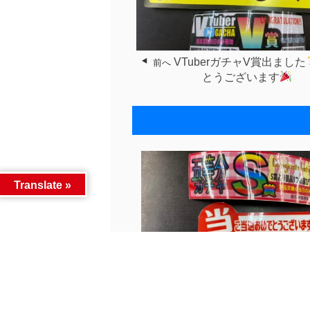
VTuberガチャV賞出ました
前へ
とうございます
Translate »
五等分ガチャS賞出ました
...