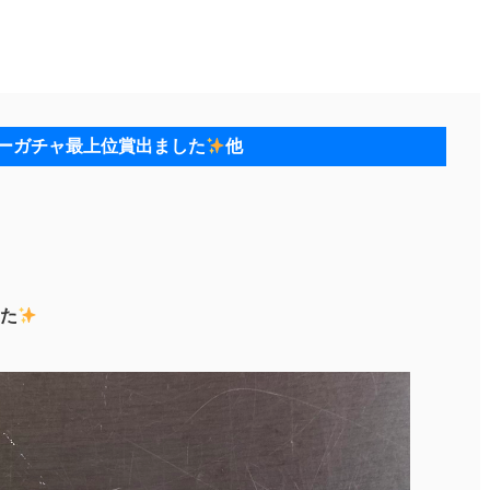
ーガチャ最上位賞出ました
他
た