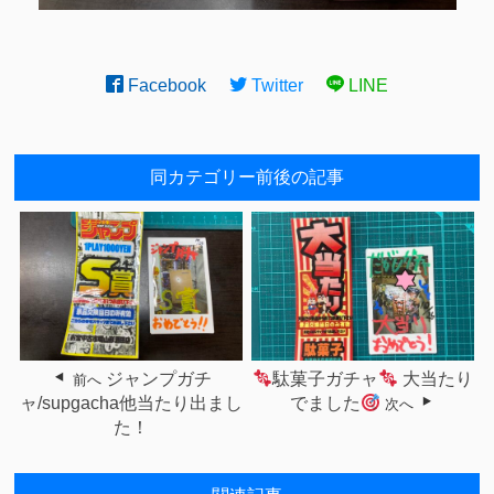
Facebook
Twitter
LINE
同カテゴリー前後の記事
ジャンプガチ
駄菓子ガチャ
大当たり
前へ
ャ/supgacha他当たり出まし
でました
次へ
た！