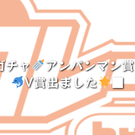
ガチャ
アンパンマン賞
V賞出ました
■