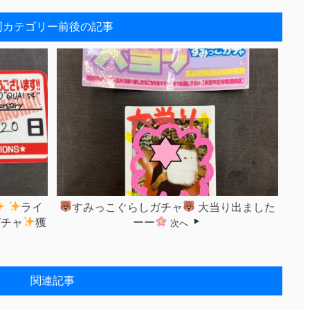
同カテゴリー前後の記事
ライ
すみっこぐらしガチャ
大当り出ました
ガチャ
獲
ーー
次へ
！
関連記事