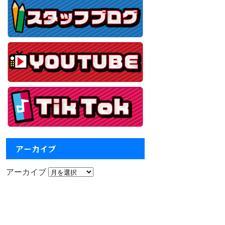
アーカイブ
アーカイブ