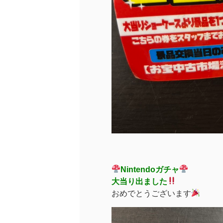
Nintendoガチャ
大当り出ました
おめでとうございます