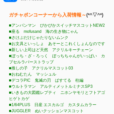
ガチャポンコーナーから入荷情報～
(*^▽^*)
■アンパンマン ぴかぴかスイッチマスコットNEW2
■座る mofusand 海の生き物にゃん
■さけぶだけじゃたりないムンク
■お文具といっしょ あそーとこれくしょんなのです
■新しい上司はど天然 アクリルキーチェーン
■ぼっち・ざ・ろっく ぼっちちゃんがいっぱい カ
プセルラバーストラップ
■推しの子 アクリルマスコット03
■おねむたん マッシュル
■デコラPIC 鬼滅の刃 ぱすてる 柱編
■ウルトラマン アルティメットルミナスSP3
■いきもの大図鑑レプティ ニホンヤモリとフトアゴ
ヒゲトカゲ
■1/64PLUS 日産 エスカルゴ カスタムカラー
■JUGGLER ぬいクッションマスコット