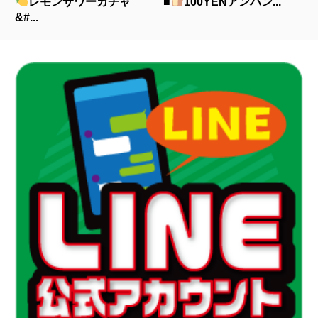
レモンサワーガチャ
■
100YENアンパン...
&#...