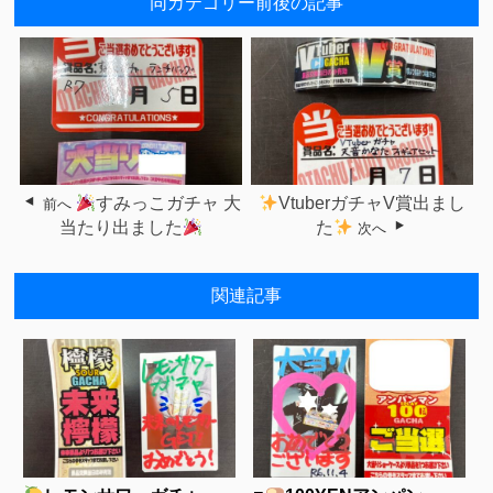
同カテゴリー前後の記事
すみっこガチャ 大
VtuberガチャV賞出まし
前へ
当たり出ました
た
次へ
関連記事