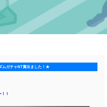
ダムガチャNT賞出ました！★
〜！！